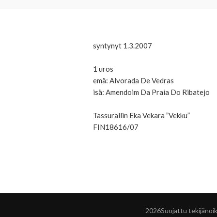
syntynyt 1.3.2007
1 uros
emä: Alvorada De Vedras
isä: Amendoim Da Praia Do Ribatejo
Tassurallin Eka Vekara ”Vekku”
FIN18616/07
2026Suojattu tekijänoi