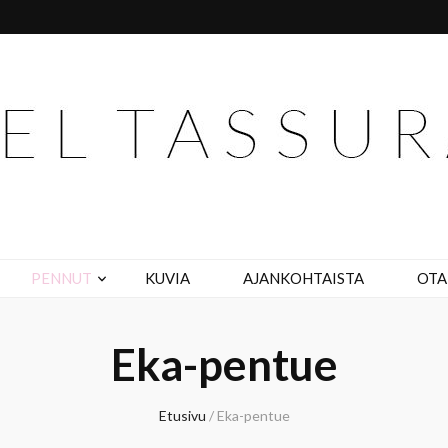
in
PENNUT
KUVIA
AJANKOHTAISTA
OTA
Eka-pentue
Etusivu
/
Eka-pentue