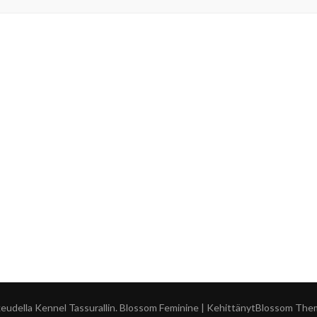
keudella
Kennel Tassurallin
.
Blossom Feminine | Kehittänyt
Blossom The